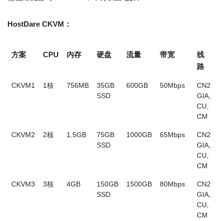
HostDare CKVM：
方案
CPU
内存
硬盘
流量
带宽
线
路
CKVM1
1核
756MB
35GB
600GB
50Mbps
CN2
SSD
GIA,
CU,
CM
CKVM2
2核
1.5GB
75GB
1000GB
65Mbps
CN2
SSD
GIA,
CU,
CM
CKVM3
3核
4GB
150GB
1500GB
80Mbps
CN2
SSD
GIA,
CU,
CM