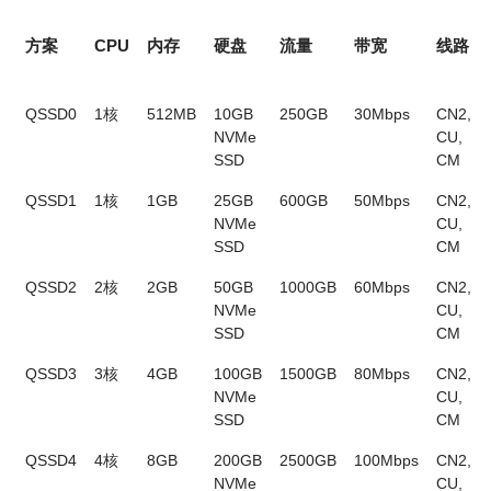
方案
CPU
内存
硬盘
流量
带宽
线路
QSSD0
1核
512MB
10GB
250GB
30Mbps
CN2,
NVMe
CU,
SSD
CM
QSSD1
1核
1GB
25GB
600GB
50Mbps
CN2,
NVMe
CU,
SSD
CM
QSSD2
2核
2GB
50GB
1000GB
60Mbps
CN2,
NVMe
CU,
SSD
CM
QSSD3
3核
4GB
100GB
1500GB
80Mbps
CN2,
NVMe
CU,
SSD
CM
QSSD4
4核
8GB
200GB
2500GB
100Mbps
CN2,
NVMe
CU,