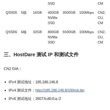
SSD
CM
QSSD5
5核
16GB
400GB
3500GB
100Mbps
CN2,
NVMe
CU,
SSD
CM
QSSD6
6核
32GB
800GB
5500GB
100Mbps
CN2,
NVMe
CU,
SSD
CM
三、HostDare 测试 IP 和测试文件
CN2 GIA：
IPv4 测试地址：185.186.146.8
IPv4 测试文件：
http://185.186.146.8/100mb.bin
IPv6 测试地址：2607:fcd0:0:a::2