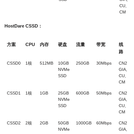
CU,
CM
HostDare CSSD：
方案
CPU
内存
硬盘
流量
带宽
线
路
CSSD0
1核
512MB
10GB
250GB
30Mbps
CN2
$
NVMe
GIA,
SSD
CU,
CM
CSSD1
1核
1GB
25GB
600GB
50Mbps
CN2
$
NVMe
GIA,
SSD
CU,
CM
CSSD2
2核
2GB
50GB
1000GB
60Mbps
CN2
$
NVMe
GIA,